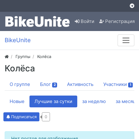
Войти
Регистрация
BikeUnite
Группы
Колёса
Колёса
О группе
Блог
Активность
Участники
2
1
Новые
Лучшие за сутки
за неделю
за месяц
Подписаться
0
Нет постов для отображения