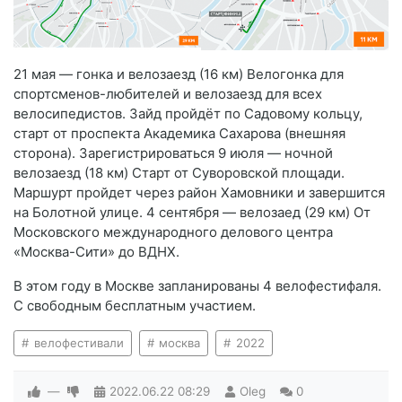
21 мая — гонка и велозаезд (16 км) Велогонка для
спортсменов-любителей и велозаезд для всех
велосипедистов. Зайд пройдёт по Садовому кольцу,
старт от проспекта Академика Сахарова (внешняя
сторона). Зарегистрироваться 9 июля — ночной
велозаезд (18 км) Старт от Суворовской площади.
Маршурт пройдет через район Хамовники и завершится
на Болотной улице. 4 сентября — велозаед (29 км) От
Московского международного делового центра
«Москва-Сити» до ВДНХ.
В этом году в Москве запланированы 4 велофестифаля.
С свободным бесплатным участием.
велофестивали
москва
2022
—
2022.06.22
08:29
Oleg
0