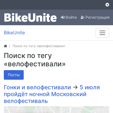
Войти
Регистрация
BikeUnite
Поиск по тегу «велофестивали»
Поиск по тегу
«велофестивали»
Посты
Гонки и велофестивали
→
5 июля
пройдёт ночной Московский
велофестиваль