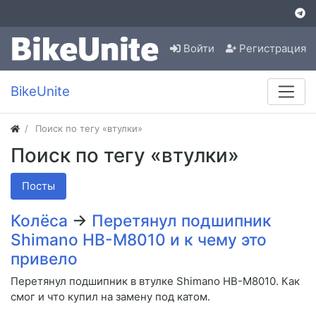
Войти
Регистрация
BikeUnite
Поиск по тегу «втулки»
Поиск по тегу «втулки»
Посты
Колёса
→
Перетянул подшипник
Shimano HB-M8010 и к чему это
привело
Перетянул подшипник в втулке Shimano HB-M8010. Как
смог и что купил на замену под катом.