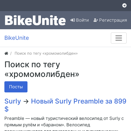
Войти
Регистрация
BikeUnite
Поиск по тегу «хромомолибден»
Поиск по тегу
«хромомолибден»
Посты
Surly
→
Новый Surly Preamble за 899
$
Preamble — новый туристический велосипед от Surly с
прямым рулём и «бараном». Велосипед