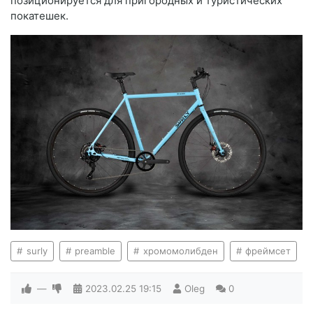
позиционируется для пригородных и туристических
покатешек.
surly
preamble
хромомолибден
фреймсет
—
2023.02.25
19:15
Oleg
0