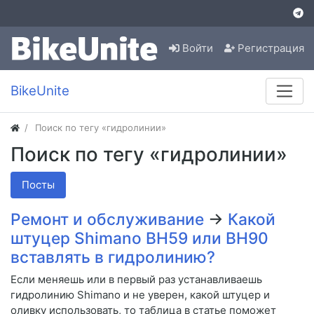
Войти
Регистрация
BikeUnite
Поиск по тегу «гидролинии»
Поиск по тегу «гидролинии»
Посты
Ремонт и обслуживание
→
Какой
штуцер Shimano BH59 или BH90
вставлять в гидролинию?
Если меняешь или в первый раз устанавливаешь
гидролинию Shimano и не уверен, какой штуцер и
оливку использовать, то таблица в статье поможет