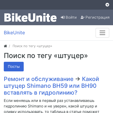
Войти
Регистрация
BikeUnite
Поиск по тегу «штуцер»
Поиск по тегу «штуцер»
Посты
Ремонт и обслуживание
→
Какой
штуцер Shimano BH59 или BH90
вставлять в гидролинию?
Если меняешь или в первый раз устанавливаешь
гидролинию Shimano и не уверен, какой штуцер и
оливку использовать, то таблица в статье поможет