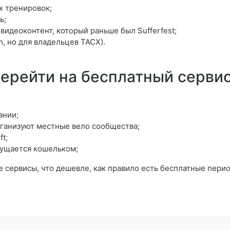
х тренировок;
ь;
видеоконтент, который раньше был Sufferfest;
m, но для владельцев TACX).
 перейти на бесплатный серви
ании;
рганизуют местные вело сообщества;
t;
ущается кошельком;
ые сервисы, что дешевле, как правило есть бесплатные пери