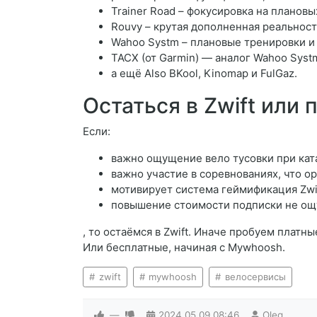
Trainer Road – фокусировка на плановы
Rouvy – крутая дополненная реальност
Wahoo Systm – плановые тренировки и 
TACX (от Garmin) — аналог Wahoo Syst
а ещё Also BKool, Kinomap и FulGaz.
Остаться в Zwift или
Если:
важно ощущение вело тусовки при кат
важно участие в соревнованиях, что о
мотивирует система геймификация Zwif
повышение стоимости подписки не ощ
, то остаёмся в Zwift. Иначе пробуем платн
Или бесплатные, начиная с Mywhoosh.
zwift
mywhoosh
велосервисы
—
2024.05.09
08:46
Oleg