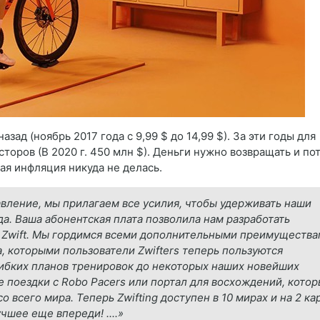
зад (ноябрь 2017 года с 9,99 $ до 14,99 $). За эти годы для
торов (В 2020 г. 450 млн $). Деньги нужно возвращать и по
ая инфляция никуда не делась.
вление, мы прилагаем все усилия, чтобы удерживать наши
да. Ваша абонентская плата позволила нам разработать
с Zwift. Мы гордимся всеми дополнительными преимуществ
, которыми пользователи Zwifters теперь пользуются
гибких планов тренировок до некоторых наших новейших
е поездки с Robo Pacers или портал для восхождений, кото
 всего мира. Теперь Zwifting доступен в 10 мирах и на 2 кар
шее еще впереди! ....»