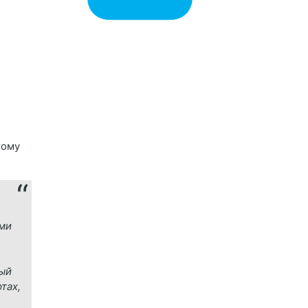
тому
ами
рый
тах,