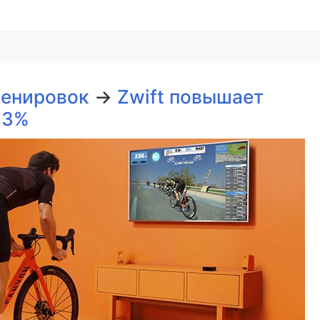
ренировок
→
Zwift повышает
33%