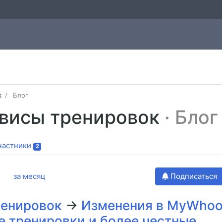
к
Блог
рвисы тренировок
· Блог
частники
2
за месяц
Подписаться
ренировок
→
Изменения в MyWho
е тренировки и более честные