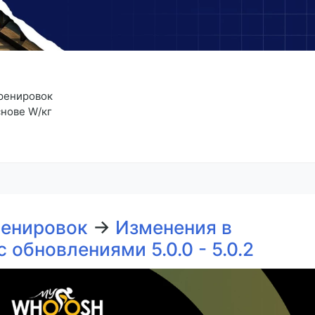
тренировок
снове W/кг
ренировок
→
Изменения в
обновлениями 5.0.0 - 5.0.2