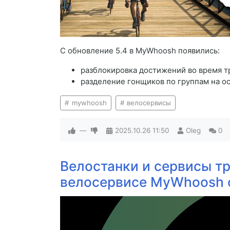
С обновление 5.4 в MyWhoosh появились:
разблокировка достижений во время 
разделение гонщиков по группам на о
mywhoosh
велосервисы
—
2025.10.26
11:50
Oleg
0
Велостанки и сервисы т
велосервисе MyWhoosh с 