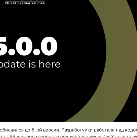
бновился до 5-ой версии. Разработчики работали над кодо
а TSS и вывода скорости при усреднении за 1 и 3 секунд. Е