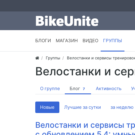
БЛОГИ
МАГАЗИН
ВИДЕО
ГРУППЫ
Группы
Велостанки и сервисы тренирово
Велостанки и се
О группе
Блог
Активность
У
7
Новые
Лучшие за сутки
за неделю
Велостанки и сервисы т
с обновлением 5.4: умны