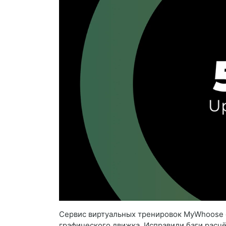
Сервис виртуальных тренировок MyWhoose о
графического движка. Исправили баги расчёт