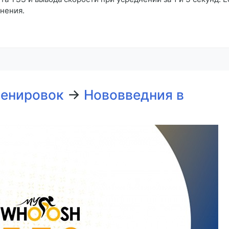
енения.
ренировок
→
Нововведния в