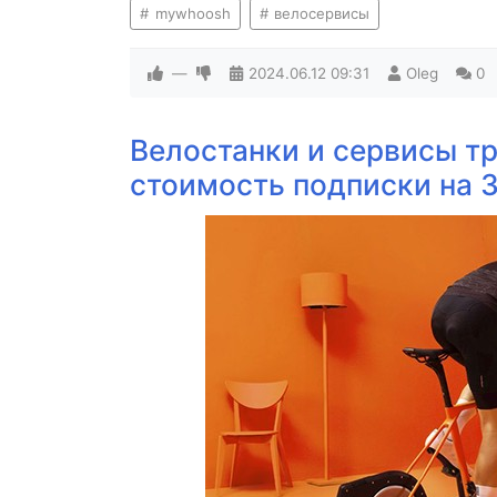
mywhoosh
велосервисы
—
2024.06.12
09:31
Oleg
0
Велостанки и сервисы т
стоимость подписки на 