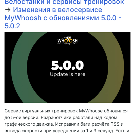
Велостанки и сервисы тренировок
→
Изменения в велосервисе
MyWhoosh с обновлениями 5.0.0 -
5.0.2
Сервис виртуальных тренировок MyWhoose обновился
до 5-ой версии. Разработчики работали над кодом
графического движка. Исправили баги расчёта TSS и
вывода скорости при усреднении за 1 и 3 секунд. Есть и