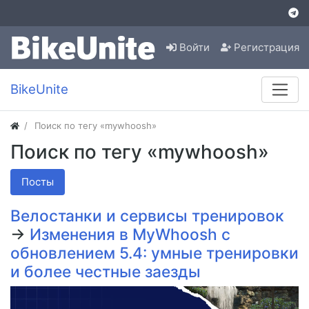
Войти
Регистрация
BikeUnite
Поиск по тегу «mywhoosh»
Поиск по тегу «mywhoosh»
Посты
Велостанки и сервисы тренировок
→
Изменения в MyWhoosh с
обновлением 5.4: умные тренировки
и более честные заезды