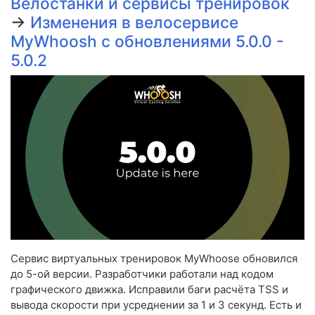
Велостанки и сервисы тренировок
→
Изменения в велосервисе
MyWhoosh с обновлениями 5.0.0 -
5.0.2
Сервис виртуальных тренировок MyWhoose обновился
до 5-ой версии. Разработчики работали над кодом
графического движка. Исправили баги расчёта TSS и
вывода скорости при усреднении за 1 и 3 секунд. Есть и