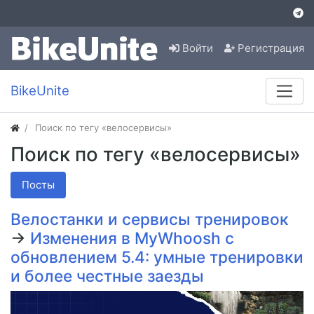
Войти
Регистрация
BikeUnite
Поиск по тегу «велосервисы»
Поиск по тегу «велосервисы»
Посты
Велостанки и сервисы тренировок
→
Изменения в MyWhoosh с
обновлением 5.4: умные тренировки
и более честные заезды