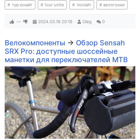
тур юнайт
tour unite
тюлайт
велогонки
—
2024.03.18
20:18
Oleg
0
Велокомпоненты
→
Обзор Sensah
SRX Pro: доступные шоссейные
манетки для переключателей MTB