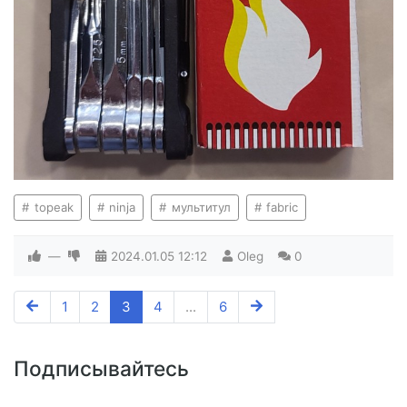
topeak
ninja
мультитул
fabric
—
2024.01.05
12:12
Oleg
0
1
2
3
4
...
6
Подписывайтесь