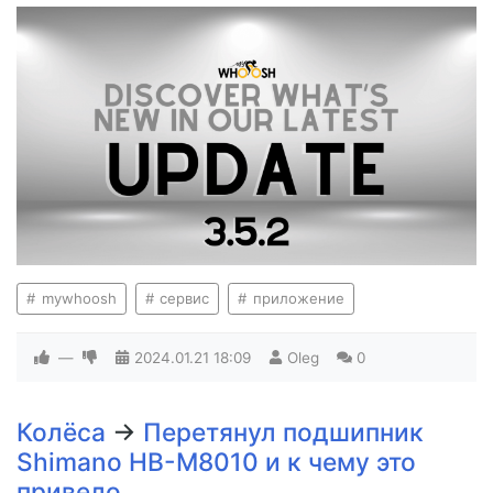
mywhoosh
сервис
приложение
—
2024.01.21
18:09
Oleg
0
Колёса
→
Перетянул подшипник
Shimano HB-M8010 и к чему это
привело