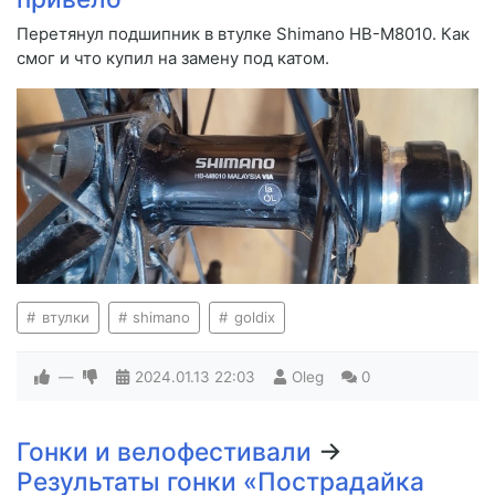
Перетянул подшипник в втулке Shimano HB-M8010. Как
смог и что купил на замену под катом.
втулки
shimano
goldix
—
2024.01.13
22:03
Oleg
0
Гонки и велофестивали
→
Результаты гонки «Пострадайка