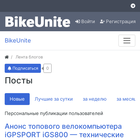
Войти
Регистрация
BikeUnite
Лента блогов
Подписаться
0
Посты
Новые
Лучшие за сутки
за неделю
за месяц
Персональные публикации пользователей
Анонс топового велокомпьютера
iGPSPORT iGS800 — технические